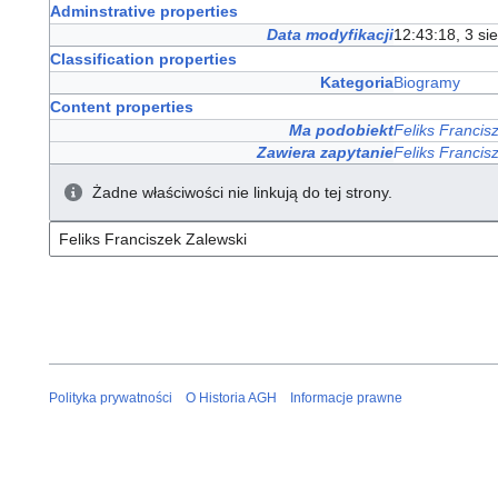
Adminstrative properties
Data modyfikacji
12:43:18, 3 si
Classification properties
Kategoria
Biogramy
Content properties
Ma podobiekt
Feliks Francis
Zawiera zapytanie
Feliks Francis
Żadne właściwości nie linkują do tej strony.
Polityka prywatności
O Historia AGH
Informacje prawne