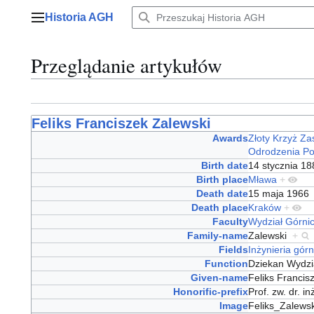
Przejdź
Historia AGH
do
Menu główne
zawartości
Przeglądanie artykułów
Feliks Franciszek Zalewski
Awards
Złoty Krzyż Za
Odrodzenia Po
Birth date
14 stycznia 1
Birth place
Mława
+
Death date
15 maja 196
Death place
Kraków
+
Faculty
Wydział Górni
Family-name
Zalewski
+
Fields
Inżynieria górn
Function
Dziekan Wydzi
Given-name
Feliks Franci
Honorific-prefix
Prof. zw. dr. i
Image
Feliks_Zalews