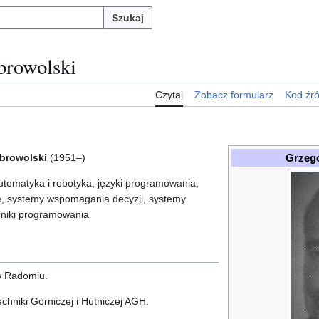
Szukaj
browolski
Czytaj
Zobacz formularz
Kod źr
Grzeg
browolski
(1951–)
automatyka i robotyka, języki programowania,
, systemy wspomagania decyzji, systemy
chniki programowania
 w Radomiu.
chniki Górniczej i Hutniczej AGH.