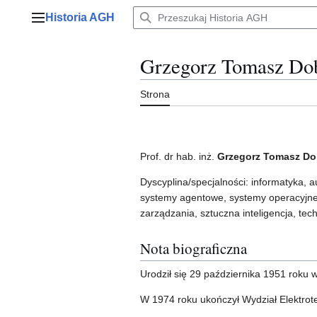
Przejdź
Historia AGH
do
Menu główne
zawartości
Grzegorz Tomasz Do
Strona
Prof. dr hab. inż.
Grzegorz Tomasz Do
Dyscyplina/specjalności: informatyka, 
systemy agentowe, systemy operacyjne
zarządzania, sztuczna inteligencja, te
Nota biograficzna
Urodził się 29 października 1951 roku
W 1974 roku ukończył Wydział Elektrote