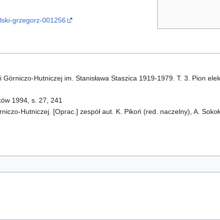
olski-grzegorz-001256
 Górniczo-Hutniczej im. Stanisława Staszica 1919-1979. T. 3. Pion ele
7
ów 1994, s. 27, 241
iczo-Hutniczej. [Oprac.] zespół aut. K. Pikoń (red. naczelny), A. Sokoł