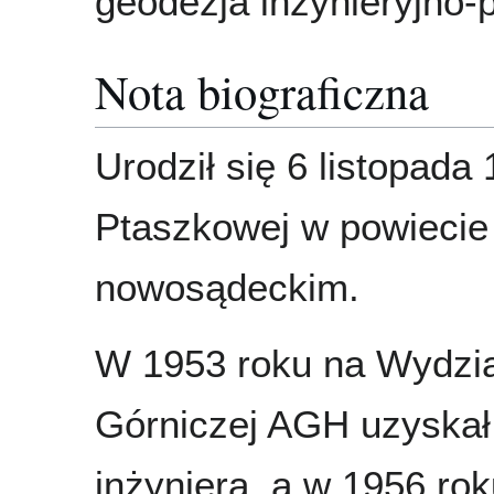
geodezja inżynieryjno
Nota biograficzna
Urodził się 6 listopada
Ptaszkowej w powiecie
nowosądeckim.
W 1953 roku na Wydzia
Górniczej AGH uzyskał 
inżyniera, a w 1956 ro