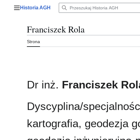
Przejdź
Historia AGH
do
Menu główne
zawartości
Franciszek Rola
Strona
Dr inż.
Franciszek Rol
Dyscyplina/specjalności
kartografia, geodezja g