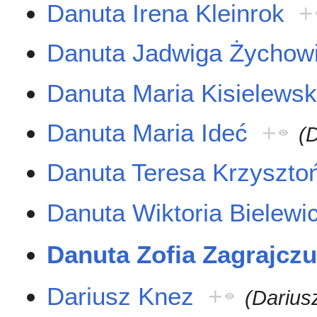
Danuta Irena Kleinrok
+
Danuta Jadwiga Żychow
Danuta Maria Kisielews
Danuta Maria Ideć
+
(
Danuta Teresa Krzyszto
Danuta Wiktoria Bielewi
Danuta Zofia Zagrajcz
Dariusz Knez
+
(Darius