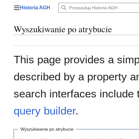
Przejdź
Historia AGH
do
Menu główne
zawartości
Wyszukiwanie po atrybucie
This page provides a sim
described by a property a
search interfaces include
query builder
.
Wyszukiwanie po atrybucie