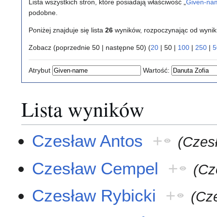
Lista wszystkich stron, które posiadają właściwość „
Given-na
podobne.
Poniżej znajduje się lista
26
wyników, rozpoczynając od wyni
Zobacz (
poprzednie 50
|
następne 50
) (
20
|
50
|
100
|
250
|
5
Atrybut
Wartość:
Lista wyników
Czesław Antos
+
(Czes
Czesław Cempel
+
(Cz
Czesław Rybicki
+
(Cz