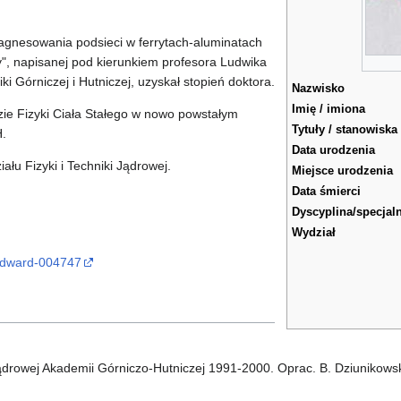
.
gnesowania podsieci w ferrytach-aluminatach
y", napisanej pod kierunkiem profesora Ludwika
i Górniczej i Hutniczej, uzyskał stopień doktora.
Nazwisko
Imię / imiona
ie Fizyki Ciała Stałego w nowo powstałym
Tytuły / stanowiska
.
Data urodzenia
łu Fizyki i Techniki Jądrowej.
Miejsce urodzenia
Data śmierci
Dyscyplina/specjal
Wydział
-edward-004747
Jądrowej Akademii Górniczo-Hutniczej 1991-2000. Oprac. B. Dziunikowski