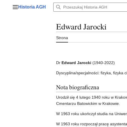
Przejdź
Historia AGH
do
Menu główne
zawartości
Edward Jarocki
Strona
Dr
Edward Jarocki
(1940-2022)
Dyscyplina/specjalności: fizyka, fizyka c
Nota biograficzna
Urodził się 4 lutego 1940 roku w Krak
Cmentarzu Batowickim w Krakowie.
W 1963 roku ukończył studia na Uniwers
W 1963 roku rozpoczął pracę asystent