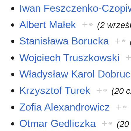
Iwan Feszczenko-Czopi
Albert Małek
+
(2 wrześ
Stanisława Borucka
+
Wojciech Truszkowski
Władysław Karol Dobruc
Krzysztof Turek
+
(20 
Zofia Alexandrowicz
+
Otmar Gedliczka
+
(20