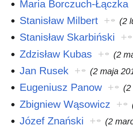
Maria Borczuch-Łączka
Stanisław Milbert
+
(2 
Stanisław Skarbiński
+
Zdzisław Kubas
+
(2 m
Jan Rusek
+
(2 maja 20
Eugeniusz Panow
+
(2
Zbigniew Wąsowicz
+
Józef Znański
+
(2 mar