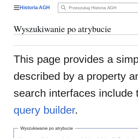
Przejdź
Historia AGH
do
Menu główne
zawartości
Wyszukiwanie po atrybucie
This page provides a sim
described by a property a
search interfaces include
query builder
.
Wyszukiwanie po atrybucie