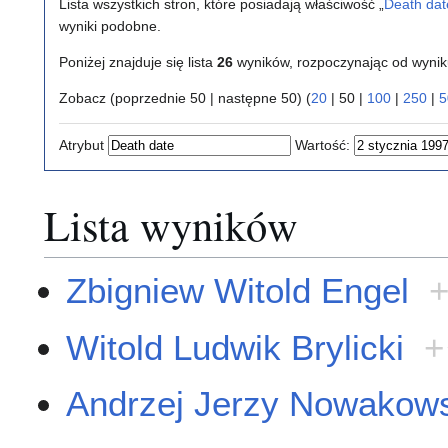
Lista wszystkich stron, które posiadają właściwość „
Death dat
wyniki podobne.
Poniżej znajduje się lista
26
wyników, rozpoczynając od wyni
Zobacz (
poprzednie 50
|
następne 50
) (
20
|
50
|
100
|
250
|
5
Atrybut
Wartość:
Lista wyników
Zbigniew Witold Engel
Witold Ludwik Brylicki
+
Andrzej Jerzy Nowakow