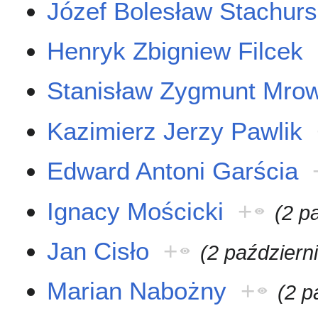
Józef Bolesław Stachurs
Henryk Zbigniew Filcek
Stanisław Zygmunt Mro
Kazimierz Jerzy Pawlik
Edward Antoni Garścia
Ignacy Mościcki
+
(2 p
Jan Cisło
+
(2 październ
Marian Nabożny
+
(2 p