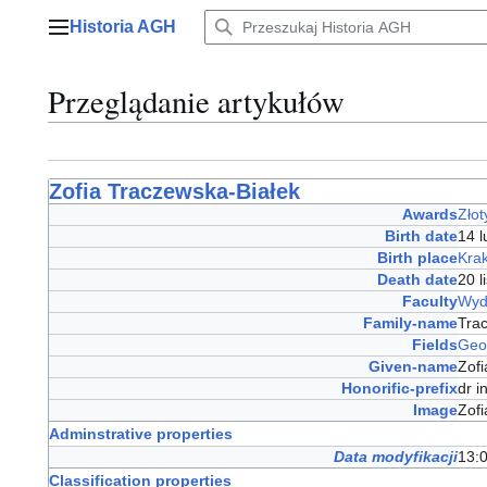
Przejdź
Historia AGH
do
Menu główne
zawartości
Przeglądanie artykułów
Zofia Traczewska-Białek
Awards
Złot
Birth date
14 
Birth place
Kra
Death date
20 
Faculty
Wydz
Family-name
Tra
Fields
Geo
Given-name
Zof
Honorific-prefix
dr 
Image
Zof
Adminstrative properties
Data modyfikacji
13:0
Classification properties