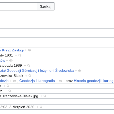
Szukaj
y Krzyż Zasługi
+
luty 1931
+
ków
+
listopada 1989
+
iał Geodezji Górniczej i Inżynierii Środowiska
+
czewska-Białek
+
dezja
+
,
Geodezja i kartografia
+
oraz
Historia geodezji i kartogr
ia
+
inż.
+
ia Traczewska-Białek.jpg
+
2:03, 3 sierpień 2026
+