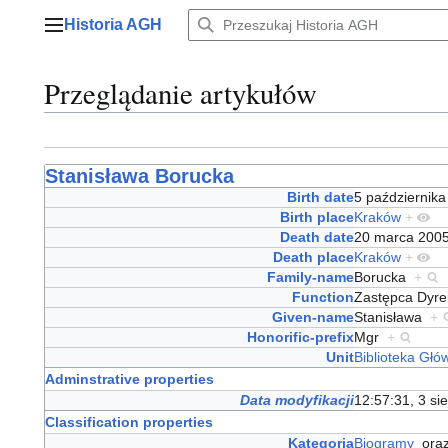
Przejdź
Historia AGH
do
Menu główne
zawartości
Przeglądanie artykułów
Stanisława Borucka
Birth date
5 październik
Birth place
Kraków
+
Death date
20 marca 20
Death place
Kraków
+
Family-name
Borucka
+
Function
Zastępca Dyre
Given-name
Stanisława
+
Honorific-prefix
Mgr
+
Unit
Biblioteka Głó
Adminstrative properties
Data modyfikacji
12:57:31, 3 si
Classification properties
Kategoria
Biogramy
ora