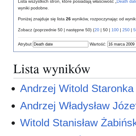
Lista wszystkich stron, które posiadają właściwość „
Death dat
wyniki podobne.
Poniżej znajduje się lista
26
wyników, rozpoczynając od wyni
Zobacz (
poprzednie 50
|
następne 50
) (
20
|
50
|
100
|
250
|
5
Atrybut
Wartość:
Lista wyników
Andrzej Witold Staronka
Andrzej Władysław Józe
Witold Stanisław Żabińsk