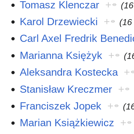
Tomasz Klenczar
+
(16
Karol Drzewiecki
+
(16
Carl Axel Fredrik Bened
Marianna Księżyk
+
(1
Aleksandra Kostecka
+
Stanisław Kreczmer
+
Franciszek Jopek
+
(1
Marian Książkiewicz
+