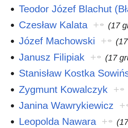
Teodor Józef Blachut (Bł
Czesław Kalata
+
(17 g
Józef Machowski
+
(17
Janusz Filipiak
+
(17 g
Stanisław Kostka Sowińs
Zygmunt Kowalczyk
+
Janina Wawrykiewicz
+
Leopolda Nawara
+
(17