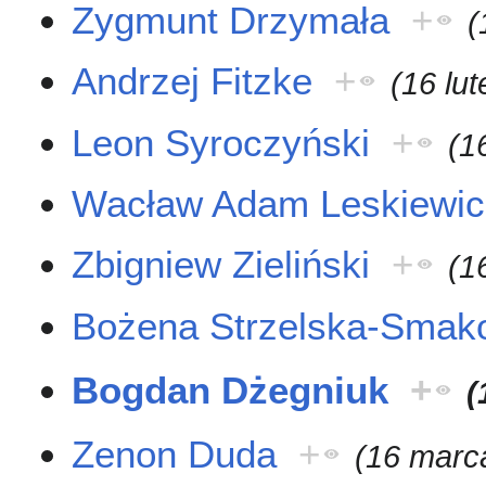
Zygmunt Drzymała
+
(
Andrzej Fitzke
+
(16 lu
Leon Syroczyński
+
(1
Wacław Adam Leskiewic
Zbigniew Zieliński
+
(1
Bożena Strzelska-Smak
Bogdan Dżegniuk
+
(
Zenon Duda
+
(16 marc