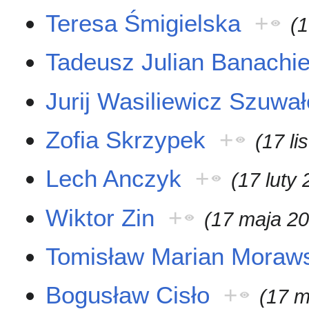
Teresa Śmigielska
+
(1
Tadeusz Julian Banachi
Jurij Wasiliewicz Szuwa
Zofia Skrzypek
+
(17 l
Lech Anczyk
+
(17 luty
Wiktor Zin
+
(17 maja 2
Tomisław Marian Moraw
Bogusław Cisło
+
(17 m