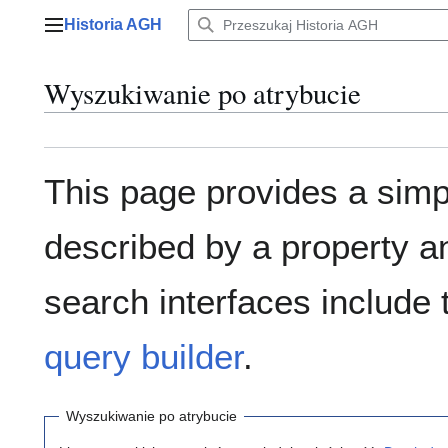
Przejdź
Historia AGH
do
Menu główne
zawartości
Wyszukiwanie po atrybucie
This page provides a sim
described by a property a
search interfaces include
query builder
.
Wyszukiwanie po atrybucie