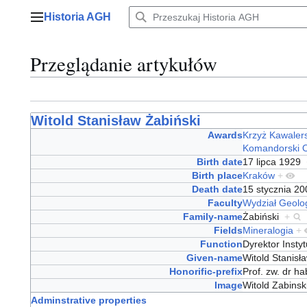
Przejdź
Historia AGH
do
Menu główne
zawartości
Przeglądanie artykułów
Witold Stanisław Żabiński
Awards
Krzyż Kawalers
Komandorski O
Birth date
17 lipca 1929
Birth place
Kraków
+
Death date
15 stycznia 2
Faculty
Wydział Geolog
Family-name
Żabiński
+
Fields
Mineralogia
+
Function
Dyrektor Inst
Given-name
Witold Stanis
Honorific-prefix
Prof. zw. dr h
Image
Witold Zabinsk
Adminstrative properties