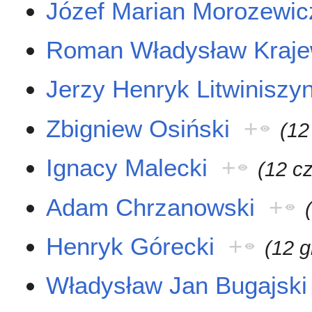
Józef Marian Morozewic
Roman Władysław Kraje
Jerzy Henryk Litwiniszy
Zbigniew Osiński
+
(12
Ignacy Malecki
+
(12 c
Adam Chrzanowski
+
Henryk Górecki
+
(12 g
Władysław Jan Bugajski