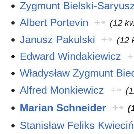
Zygmunt Bielski-Saryus
Albert Portevin
+
(12 kw
Janusz Pakulski
+
(12 
Edward Windakiewicz
+
Władysław Zygmunt Bie
Alfred Monkiewicz
+
(1
Marian Schneider
+
(
Stanisław Feliks Kwieciń