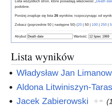
Lista wszystkich stron, które posiadają właściwość „
Death dat
podobne.
Poniżej znajduje się lista
26
wyników, rozpoczynając od wyni
Zobacz (
poprzednie 50
|
następne 50
) (
20
|
50
|
100
|
250
|
5
Atrybut
Wartość:
Lista wyników
Władysław Jan Limanow
Aldona Litwiniszyn-Tara
Jacek Zabierowski
+
(