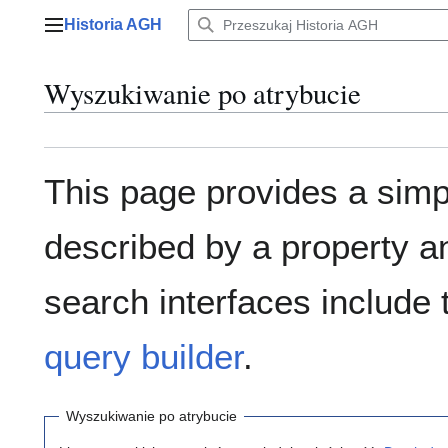
Przejdź
Historia AGH
do
Menu główne
zawartości
Wyszukiwanie po atrybucie
This page provides a sim
described by a property a
search interfaces include
query builder
.
Wyszukiwanie po atrybucie