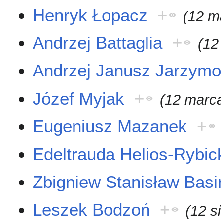
Henryk Łopacz
+
(12 m
Andrzej Battaglia
+
(12
Andrzej Janusz Jarzym
Józef Myjak
+
(12 marc
Eugeniusz Mazanek
+
Edeltrauda Helios-Rybic
Zbigniew Stanisław Basi
Leszek Bodzoń
+
(12 s