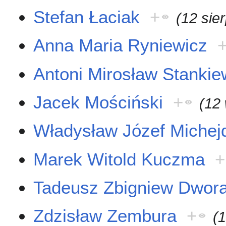
Stefan Łaciak
+
(12 sie
Anna Maria Ryniewicz
Antoni Mirosław Stankie
Jacek Mościński
+
(12
Władysław Józef Michej
Marek Witold Kuczma
+
Tadeusz Zbigniew Dwor
Zdzisław Zembura
+
(