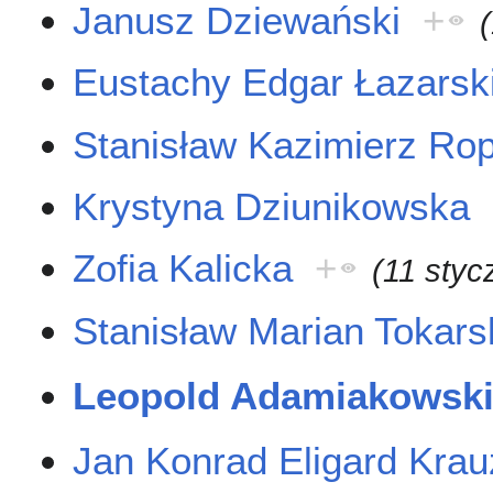
Janusz Dziewański
+
Eustachy Edgar Łazarsk
Stanisław Kazimierz Rop
Krystyna Dziunikowska
Zofia Kalicka
+
(11 styc
Stanisław Marian Tokars
Leopold Adamiakowsk
Jan Konrad Eligard Kra