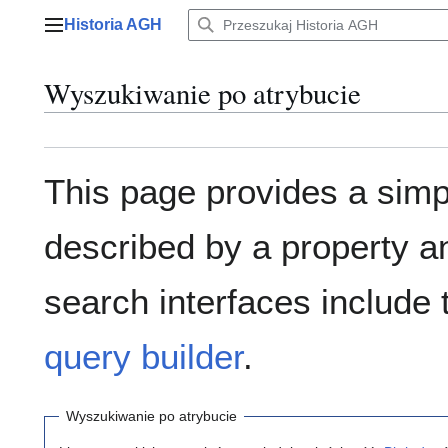
Przejdź
Historia AGH
do
Menu główne
zawartości
Wyszukiwanie po atrybucie
This page provides a sim
described by a property a
search interfaces include
query builder
.
Wyszukiwanie po atrybucie