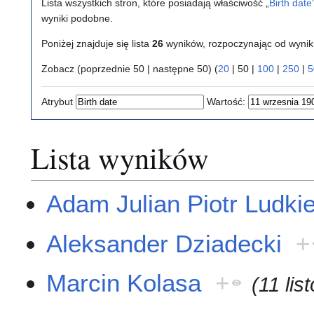
Lista wszystkich stron, które posiadają właściwość „
Birth date
wyniki podobne.
Poniżej znajduje się lista
26
wyników, rozpoczynając od wyni
Zobacz (
poprzednie 50
|
następne 50
) (
20
|
50
|
100
|
250
|
5
Atrybut
Wartość:
Lista wyników
Adam Julian Piotr Ludki
Aleksander Dziadecki
+
Marcin Kolasa
+
(11 li