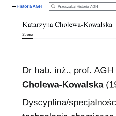
Przejdź
Historia AGH
do
Menu główne
zawartości
Katarzyna Cholewa-Kowalska
Strona
Dr hab. inż., prof. AGH
Cholewa-Kowalska
(1
Dyscyplina/specjalnośc