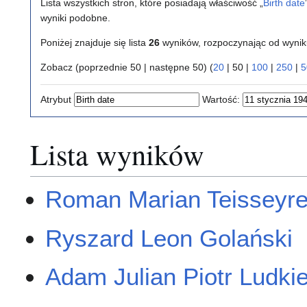
Lista wszystkich stron, które posiadają właściwość „
Birth date
wyniki podobne.
Poniżej znajduje się lista
26
wyników, rozpoczynając od wyni
Zobacz (
poprzednie 50
|
następne 50
) (
20
|
50
|
100
|
250
|
5
Atrybut
Wartość:
Lista wyników
Roman Marian Teisseyr
Ryszard Leon Golański
Adam Julian Piotr Ludki