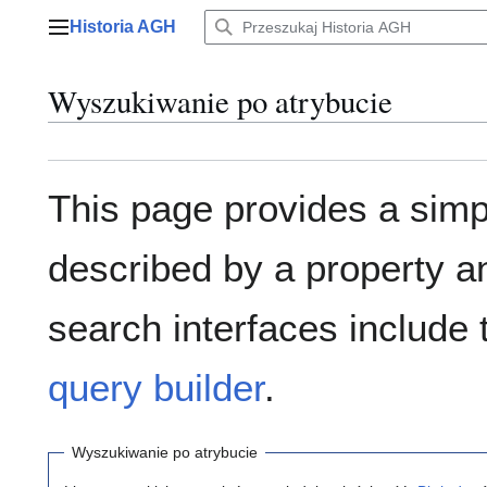
Przejdź
Historia AGH
do
Menu główne
zawartości
Wyszukiwanie po atrybucie
This page provides a sim
described by a property a
search interfaces include
query builder
.
Wyszukiwanie po atrybucie