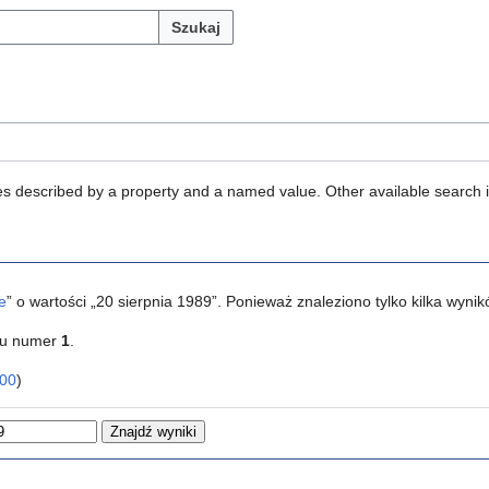
Szukaj
ties described by a property and a named value. Other available search 
e
” o wartości „20 sierpnia 1989”. Ponieważ znaleziono tylko kilka wyn
ku numer
1
.
00
)