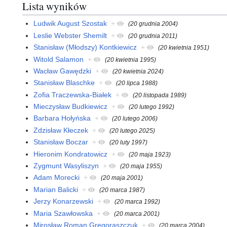
Lista wyników
Ludwik August Szostak
+
(20 grudnia 2004)
Leslie Webster Shemilt
+
(20 grudnia 2011)
Stanisław (Młodszy) Kontkiewicz
+
(20 kwietnia 1951)
Witold Salamon
+
(20 kwietnia 1995)
Wacław Gawędzki
+
(20 kwietnia 2024)
Stanisław Blaschke
+
(20 lipca 1988)
Zofia Traczewska-Białek
+
(20 listopada 1989)
Mieczysław Budkiewicz
+
(20 lutego 1992)
Barbara Hołyńska
+
(20 lutego 2006)
Zdzisław Kłeczek
+
(20 lutego 2025)
Stanisław Boczar
+
(20 luty 1997)
Hieronim Kondratowicz
+
(20 maja 1923)
Zygmunt Wasyliszyn
+
(20 maja 1955)
Adam Morecki
+
(20 maja 2001)
Marian Balicki
+
(20 marca 1987)
Jerzy Konarzewski
+
(20 marca 1992)
Maria Szawłowska
+
(20 marca 2001)
Mirosław Roman Gregoraszczuk
+
(20 marca 2004)