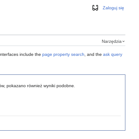
Zaloguj się
Wygląd
Narzędzia
interfaces include the
page property search
, and the
ask query
ików, pokazano również wyniki podobne.