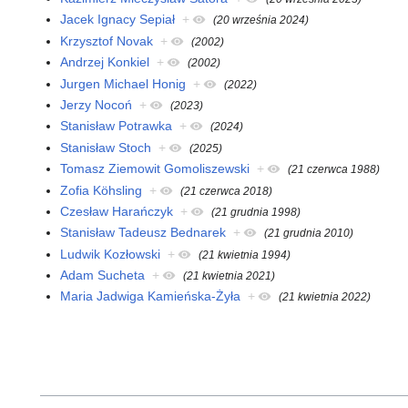
Jacek Ignacy Sepiał
+
(20 września 2024)
Krzysztof Novak
+
(2002)
Andrzej Konkiel
+
(2002)
Jurgen Michael Honig
+
(2022)
Jerzy Nocoń
+
(2023)
Stanisław Potrawka
+
(2024)
Stanisław Stoch
+
(2025)
Tomasz Ziemowit Gomoliszewski
+
(21 czerwca 1988)
Zofia Köhsling
+
(21 czerwca 2018)
Czesław Harańczyk
+
(21 grudnia 1998)
Stanisław Tadeusz Bednarek
+
(21 grudnia 2010)
Ludwik Kozłowski
+
(21 kwietnia 1994)
Adam Sucheta
+
(21 kwietnia 2021)
Maria Jadwiga Kamieńska-Żyła
+
(21 kwietnia 2022)