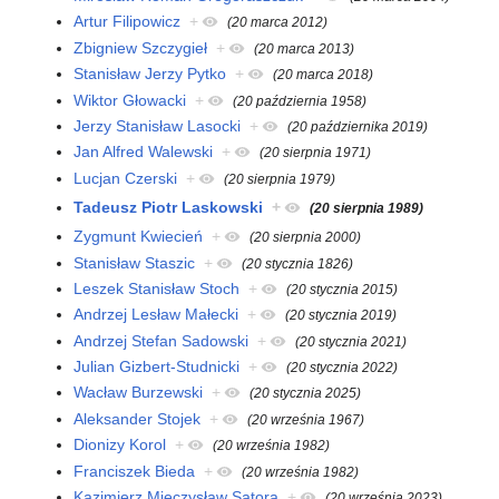
Artur Filipowicz
+
(20 marca 2012)
Zbigniew Szczygieł
+
(20 marca 2013)
Stanisław Jerzy Pytko
+
(20 marca 2018)
Wiktor Głowacki
+
(20 październia 1958)
Jerzy Stanisław Lasocki
+
(20 października 2019)
Jan Alfred Walewski
+
(20 sierpnia 1971)
Lucjan Czerski
+
(20 sierpnia 1979)
Tadeusz Piotr Laskowski
+
(20 sierpnia 1989)
Zygmunt Kwiecień
+
(20 sierpnia 2000)
Stanisław Staszic
+
(20 stycznia 1826)
Leszek Stanisław Stoch
+
(20 stycznia 2015)
Andrzej Lesław Małecki
+
(20 stycznia 2019)
Andrzej Stefan Sadowski
+
(20 stycznia 2021)
Julian Gizbert-Studnicki
+
(20 stycznia 2022)
Wacław Burzewski
+
(20 stycznia 2025)
Aleksander Stojek
+
(20 września 1967)
Dionizy Korol
+
(20 września 1982)
Franciszek Bieda
+
(20 września 1982)
Kazimierz Mieczysław Satora
+
(20 września 2023)