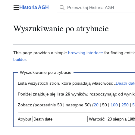
Przejdź
Historia AGH
do
Menu główne
zawartości
Wyszukiwanie po atrybucie
This page provides a simple
browsing interface
for finding enti
builder
.
Wyszukiwanie po atrybucie
Lista wszystkich stron, które posiadają właściwość „
Death dat
Poniżej znajduje się lista
26
wyników, rozpoczynając od wyni
Zobacz (
poprzednie 50
|
następne 50
) (
20
|
50
|
100
|
250
|
5
Atrybut
Wartość: