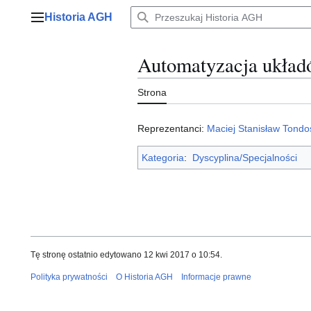
Przejdź
Historia AGH
do
Menu główne
zawartości
Automatyzacja ukła
Strona
Reprezentanci:
Maciej Stanisław Tondo
Kategoria
:
Dyscyplina/Specjalności
Tę stronę ostatnio edytowano 12 kwi 2017 o 10:54.
Polityka prywatności
O Historia AGH
Informacje prawne