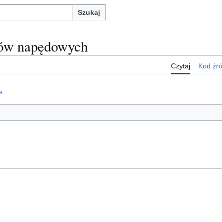
Szukaj
dów napędowych
Czytaj
Kod źr
s