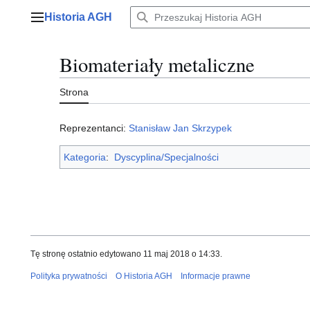
Przejdź
Historia AGH
do
Menu główne
zawartości
Biomateriały metaliczne
Strona
Reprezentanci:
Stanisław Jan Skrzypek
Kategoria
:
Dyscyplina/Specjalności
Tę stronę ostatnio edytowano 11 maj 2018 o 14:33.
Polityka prywatności
O Historia AGH
Informacje prawne