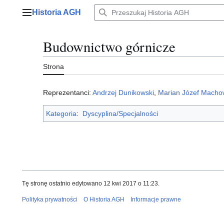
Przejdź
Historia AGH
do
Menu główne
zawartości
Budownictwo górnicze
Strona
Reprezentanci:
Andrzej Dunikowski
,
Marian Józef Macho
Kategoria
:
Dyscyplina/Specjalności
Tę stronę ostatnio edytowano 12 kwi 2017 o 11:23.
Polityka prywatności
O Historia AGH
Informacje prawne