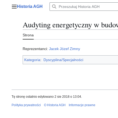
Przejdź
Historia AGH
do
Menu główne
zawartości
Audyting energetyczny w budo
Strona
Reprezentanci:
Jacek Józef Zimny
Kategoria
:
Dyscyplina/Specjalności
Tę stronę ostatnio edytowano 2 sie 2018 o 13:04.
Polityka prywatności
O Historia AGH
Informacje prawne