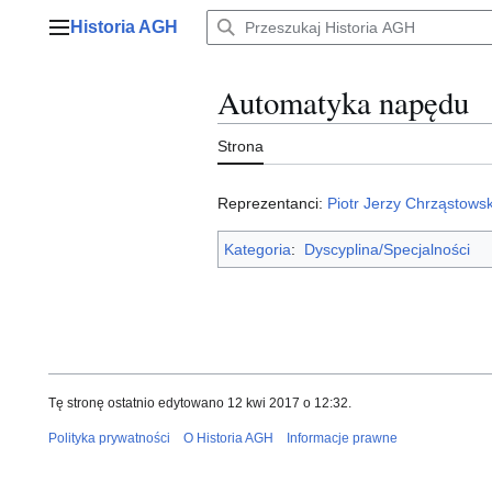
Przejdź
Historia AGH
do
Menu główne
zawartości
Automatyka napędu
Strona
Reprezentanci:
Piotr Jerzy Chrząstowsk
Kategoria
:
Dyscyplina/Specjalności
Tę stronę ostatnio edytowano 12 kwi 2017 o 12:32.
Polityka prywatności
O Historia AGH
Informacje prawne