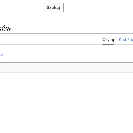
Szukaj
esów
Czytaj
Kod źr
ki