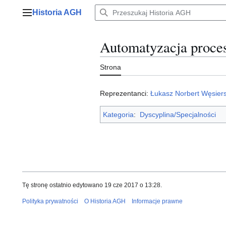
Przejdź
Historia AGH
do
Menu główne
zawartości
Automatyzacja proc
Strona
Reprezentanci:
Łukasz Norbert Węsiers
Kategoria
:
Dyscyplina/Specjalności
Tę stronę ostatnio edytowano 19 cze 2017 o 13:28.
Polityka prywatności
O Historia AGH
Informacje prawne