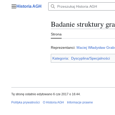
Przejdź
Historia AGH
do
Menu główne
zawartości
Badanie struktury gr
Strona
Reprezentanci:
Maciej Władysław Grab
Kategoria
:
Dyscyplina/Specjalności
Tę stronę ostatnio edytowano 6 cze 2017 o 16:44.
Polityka prywatności
O Historia AGH
Informacje prawne