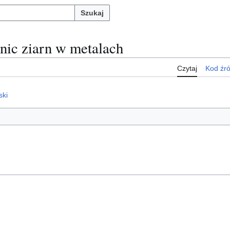
Szukaj
anic ziarn w metalach
Czytaj
Kod źr
ski