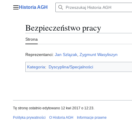
Przejdź
Historia AGH
do
Menu główne
zawartości
Bezpieczeństwo pracy
Strona
Reprezentanci:
Jan Szlązak
,
Zygmunt Wasyliszyn
Kategoria
:
Dyscyplina/Specjalności
Tę stronę ostatnio edytowano 12 kwi 2017 o 12:23.
Polityka prywatności
O Historia AGH
Informacje prawne