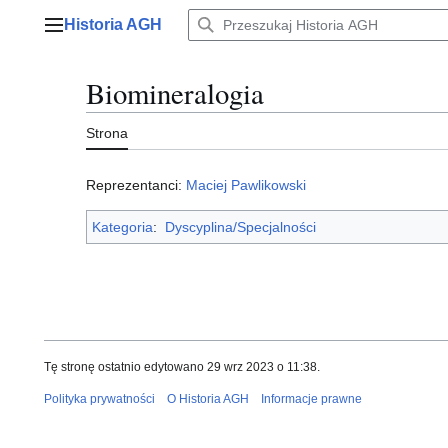
Przejdź
Historia AGH
do
Menu główne
zawartości
Biomineralogia
Strona
Reprezentanci:
Maciej Pawlikowski
Kategoria
:
Dyscyplina/Specjalności
Tę stronę ostatnio edytowano 29 wrz 2023 o 11:38.
Polityka prywatności
O Historia AGH
Informacje prawne