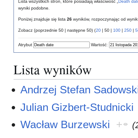
Lista wszystkich stron, które posiadają właściwość „
Death dat
wyniki podobne.
Poniżej znajduje się lista
26
wyników, rozpoczynając od wyni
Zobacz (
poprzednie 50
|
następne 50
) (
20
|
50
|
100
|
250
|
5
Atrybut
Wartość:
Lista wyników
Andrzej Stefan Sadowsk
Julian Gizbert-Studnicki
Wacław Burzewski
+
(