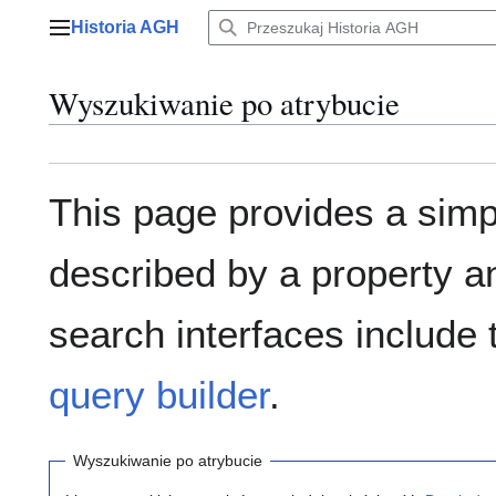
Przejdź
Historia AGH
do
Menu główne
zawartości
Wyszukiwanie po atrybucie
This page provides a sim
described by a property a
search interfaces include
query builder
.
Wyszukiwanie po atrybucie