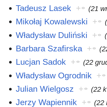
Tadeusz Lasek
+
(21 w
Mikołaj Kowalewski
+
Władysław Duliński
+
Barbara Szafirska
+
(2
Lucjan Sadok
+
(22 gru
Władysław Ogrodnik
+
Julian Wielgosz
+
(22 k
Jerzy Wapiennik
+
(22 