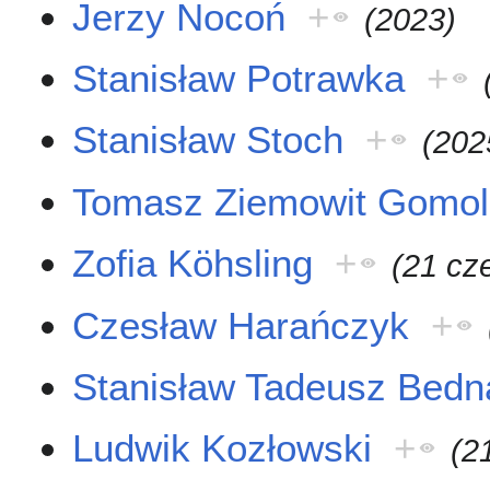
Jerzy Nocoń
+
(2023)
Stanisław Potrawka
+
Stanisław Stoch
+
(202
Tomasz Ziemowit Gomol
Zofia Köhsling
+
(21 cz
Czesław Harańczyk
+
Stanisław Tadeusz Bedn
Ludwik Kozłowski
+
(2