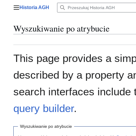
Przejdź
Historia AGH
do
Menu główne
zawartości
Wyszukiwanie po atrybucie
This page provides a sim
described by a property a
search interfaces include
query builder
.
Wyszukiwanie po atrybucie