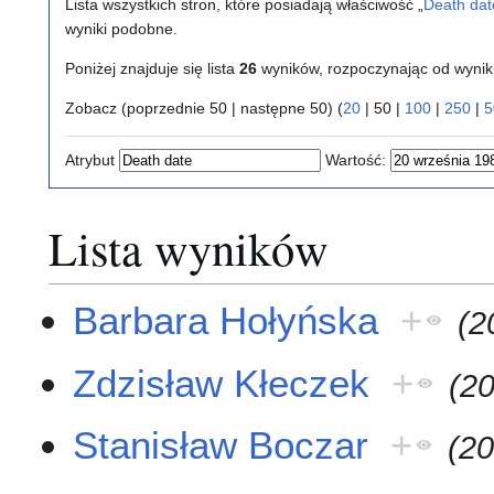
Lista wszystkich stron, które posiadają właściwość „
Death dat
wyniki podobne.
Poniżej znajduje się lista
26
wyników, rozpoczynając od wyni
Zobacz (
poprzednie 50
|
następne 50
) (
20
|
50
|
100
|
250
|
5
Atrybut
Wartość:
Lista wyników
Barbara Hołyńska
+
(2
Zdzisław Kłeczek
+
(20
Stanisław Boczar
+
(20