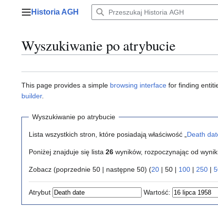
Przejdź
Historia AGH
do
Menu główne
zawartości
Wyszukiwanie po atrybucie
This page provides a simple
browsing interface
for finding enti
builder
.
Wyszukiwanie po atrybucie
Lista wszystkich stron, które posiadają właściwość „
Death dat
Poniżej znajduje się lista
26
wyników, rozpoczynając od wyni
Zobacz (
poprzednie 50
|
następne 50
) (
20
|
50
|
100
|
250
|
5
Atrybut
Wartość: