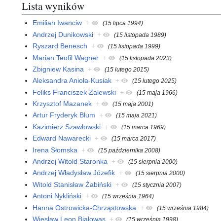
Lista wyników
Emilian Iwanciw
+
(15 lipca 1994)
Andrzej Dunikowski
+
(15 listopada 1989)
Ryszard Benesch
+
(15 listopada 1999)
Marian Teofil Wagner
+
(15 listopada 2023)
Zbigniew Kasina
+
(15 lutego 2015)
Aleksandra Anioła-Kusiak
+
(15 lutego 2025)
Feliks Franciszek Zalewski
+
(15 maja 1966)
Krzysztof Mazanek
+
(15 maja 2001)
Artur Fryderyk Blum
+
(15 maja 2021)
Kazimierz Szawłowski
+
(15 marca 1969)
Edward Nawarecki
+
(15 marca 2017)
Irena Słomska
+
(15 października 2008)
Andrzej Witold Staronka
+
(15 sierpnia 2000)
Andrzej Władysław Józefik
+
(15 sierpnia 2000)
Witold Stanisław Żabiński
+
(15 stycznia 2007)
Antoni Nykliński
+
(15 września 1964)
Hanna Ostrowicka-Chrząstowska
+
(15 września 1984)
Wiesław Leon Białowąs
+
(15 września 1998)