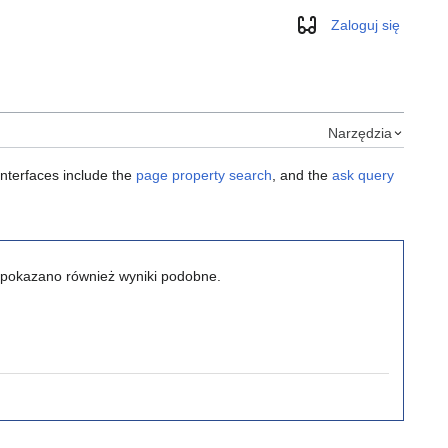
Zaloguj się
Wygląd
Narzędzia
interfaces include the
page property search
, and the
ask query
w, pokazano również wyniki podobne.