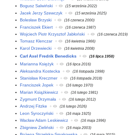
Bogusz Salwiński
+
(15 września 2022)
Jacek Jerzy Szewczyk
+
(15 września 2025)
Bolesław Brzyski
+
(16 czerwca 2000)
Franciszek Ekiert
+
(16 czerwca 1987)
Wojciech Piotr Krzysztof Jabłoński
+
(16 czerwca 2019)
Tomasz Klenczar
+
(16 kwietnia 1966)
Karol Drzewiecki
+
(16 kwietnia 2008)
Carl Axel Fredrik Benedicks
+
(16 lipca 1958)
Marianna Księżyk
+
(16 lipca 2016)
Aleksandra Kostecka
+
(16 listopada 1998)
Stanisław Kreczmer
+
(16 listopada 2018)
Franciszek Jopek
+
(16 lutego 1970)
Marian Książkiewicz
+
(16 lutego 1981)
Zygmunt Drzymała
+
(16 lutego 2012)
Andrzej Fitzke
+
(16 lutego 2026)
Leon Syroczyński
+
(16 maja 1925)
Wacław Adam Leskiewicz
+
(16 maja 1996)
Zbigniew Zieliński
+
(16 maja 2003)
Bożena Strzelska-Smakowska
+
(16 maja 2015)