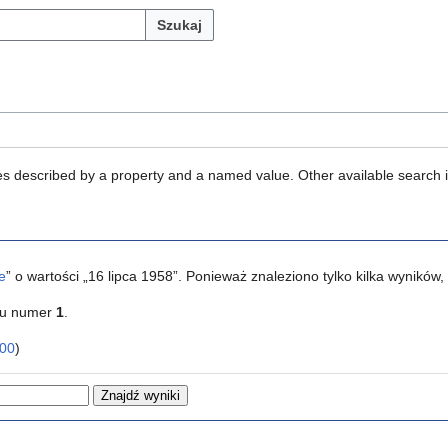
Szukaj
ties described by a property and a named value. Other available search 
e
” o wartości „16 lipca 1958”. Ponieważ znaleziono tylko kilka wynikó
ku numer
1
.
00
)