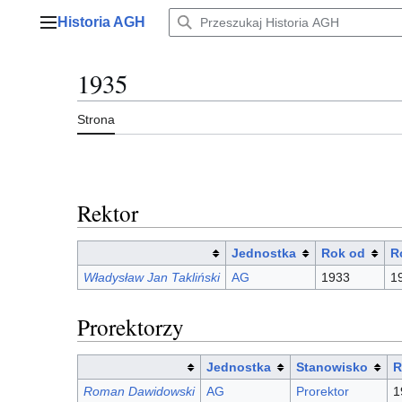
Przejdź
Historia AGH
do
Menu główne
zawartości
1935
Strona
Rektor
Jednostka
Rok od
R
Władysław Jan Takliński
AG
1933
1
Prorektorzy
Jednostka
Stanowisko
R
Roman Dawidowski
AG
Prorektor
1