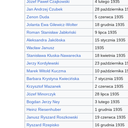
Józef Paweł Czajkowski
4 lutego 1935
Jan Andrzej Czubek
28 października 1
Zenon Duda
5 czerwca 1935
Jolanta Ewa Gilewicz-Wolter
18 grudnia 1935
Roman Stanisław Jabłoński
9 lipca 1935
Aleksandra Jakóbska
15 stycznia 1935
Wacław Janusz
1935
Stanisława Kluska-Nawarecka
18 kwietnia 1935
Jerzy Kordylewski
23 października 1
Marek Witold Kuczma
10 października 1
Barbara Krystyna Kwiecińska
7 stycznia 1935
Krzysztof Mazanek
2 czerwca 1935
Józef Minorczyk
28 lipca 1935
Bogdan Jerzy Ney
3 lutego 1935
Heinz Riesenhuber
1 grudnia 1935
Janusz Ryszard Roszkowski
19 czerwca 1935
Ryszard Rzepisko
16 grudnia 1935