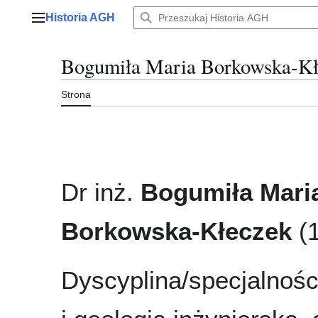
Przejdź
Historia AGH
do
Menu główne
zawartości
Bogumiła Maria Borkowska-Kł
Strona
Dr inż.
Bogumiła Mari
Borkowska-Kłeczek
(1
Dyscyplina/specjalnośc