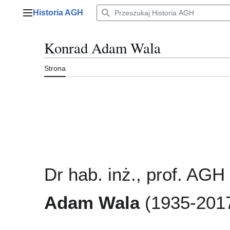
Przejdź
Historia AGH
do
Menu główne
zawartości
Konrad Adam Wala
Strona
Dr hab. inż., prof. AGH
Adam Wala
(1935-201