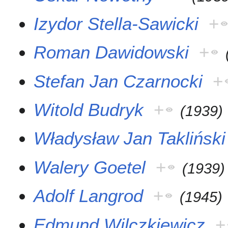
Izydor Stella-Sawicki
+
Roman Dawidowski
+
Stefan Jan Czarnocki
+
Witold Budryk
+
(
1939
)
Władysław Jan Takliński
Walery Goetel
+
(
1939
)
Adolf Langrod
+
(
1945
)
Edmund Wilczkiewicz
+