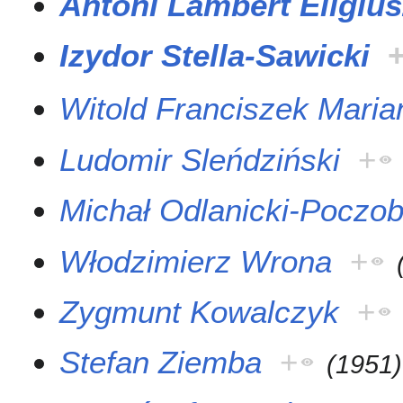
Antoni Lambert Eligiu
Izydor Stella-Sawicki
Witold Franciszek Maria
Ludomir Sleńdziński
+
Michał Odlanicki-Poczob
Włodzimierz Wrona
+
Zygmunt Kowalczyk
+
Stefan Ziemba
+
(
1951
)