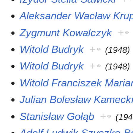
Aleksander Wacław Kru
Zygmunt Kowalczyk
+
Witold Budryk
+
(
1948
)
Witold Budryk
+
(
1948
)
Witold Franciszek Maria
Julian Bolesław Kameck
Stanisław Gołąb
+
(
194
Adolf Ludwik Szyszko-B