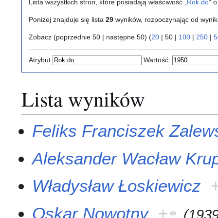
Lista wszystkich stron, które posiadają właściwość „
Rok do
” 
Poniżej znajduje się lista
29
wyników, rozpoczynając od wyni
Zobacz (
poprzednie 50
|
następne 50
) (
20
|
50
|
100
|
250
|
5
Atrybut
Wartość:
Lista wyników
Feliks Franciszek Zalew
Aleksander Wacław Kru
Władysław Łoskiewicz
Oskar Nowotny
+
(
193