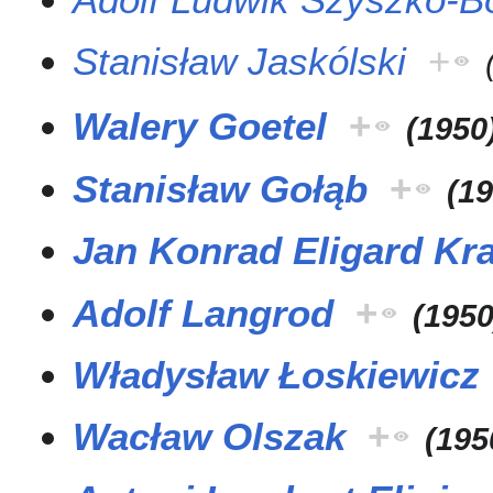
Stanisław Jaskólski
+
Walery Goetel
+
(
1950
Stanisław Gołąb
+
(
1
Jan Konrad Eligard Kr
Adolf Langrod
+
(
195
Władysław Łoskiewicz
Wacław Olszak
+
(
195