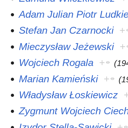
Adam Julian Piotr Ludki
Stefan Jan Czarnocki
+
Mieczysław Jeżewski
+
Wojciech Rogala
+
(
19
Marian Kamieński
+
(
1
Władysław Łoskiewicz
Zygmunt Wojciech Ciec
Izydor Stella-Sawicki
+