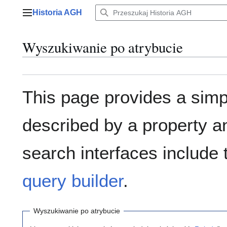
Przejdź
Historia AGH
do
Menu główne
zawartości
Wyszukiwanie po atrybucie
This page provides a sim
described by a property a
search interfaces include
query builder
.
Wyszukiwanie po atrybucie