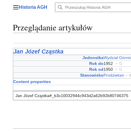
Przejdź
Historia AGH
do
Menu główne
zawartości
Przeglądanie artykułów
Jan Józef Cząstka
Jednostka
Wydział Górni
Rok do
1952
+
Rok od
1950
+
Stanowisko
Prodziekan
+
Content properties