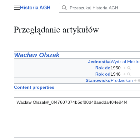
Przejdź
Historia AGH
do
Menu główne
zawartości
Przeglądanie artykułów
Wacław Olszak
Jednostka
Wydział Elekt
Rok do
1950
+
Rok od
1948
+
Stanowisko
Prodziekan
+
Content properties