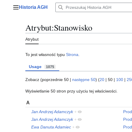
Przejdź
Historia AGH
do
Menu główne
zawartości
Atrybut:Stanowisko
Atrybut
To jest własność typu
Strona
.
Usage
1075
Zobacz (
poprzednie 50
|
następne 50
) (
20
|
50
|
100
|
25
Wyświetlanie 50 stron przy użyciu tej właściwości.
A
Jan Andrzej Adamczyk
+
Prod
Jan Andrzej Adamczyk
+
Prod
Ewa Danuta Adamiec
+
Prod