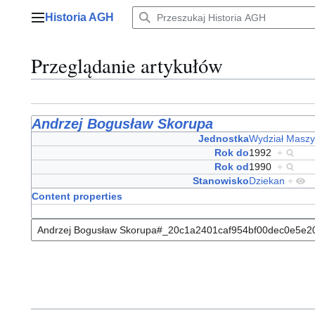
Przejdź
Historia AGH
do
Menu główne
zawartości
Przeglądanie artykułów
Andrzej Bogusław Skorupa
Jednostka
Wydział Maszy
Rok do
1992
+
Rok od
1990
+
Stanowisko
Dziekan
+
Content properties