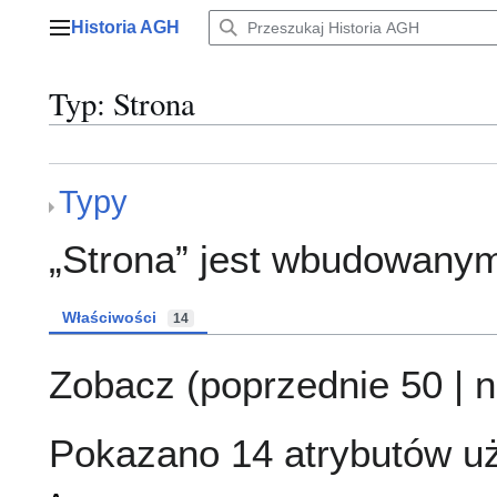
Przejdź
Historia AGH
do
Menu główne
zawartości
Typ: Strona
Typy
„Strona” jest wbudowany
Właściwości
14
Zobacz (
poprzednie 50
|
n
Pokazano 14 atrybutów uż