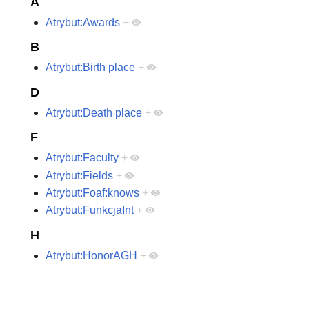
A
Atrybut:Awards
+
B
Atrybut:Birth place
+
D
Atrybut:Death place
+
F
Atrybut:Faculty
+
Atrybut:Fields
+
Atrybut:Foaf:knows
+
Atrybut:FunkcjaInt
+
H
Atrybut:HonorAGH
+