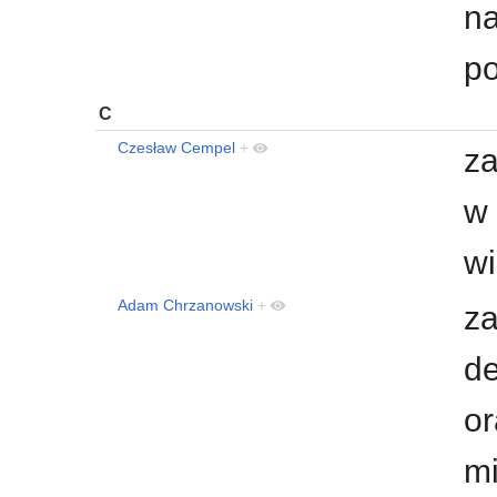
na
po
C
Czesław Cempel
+
za
w 
wi
Adam Chrzanowski
+
za
de
or
m