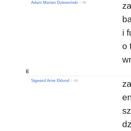
Adam Marian Dziewoński
+
za
ba
i 
o 
w
E
Sigward Arne Eklund
+
za
en
sz
d