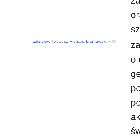
za
or
sz
Zdzisław Tadeusz Richard Bieniawski
+
za
o 
ge
po
po
ak
ś