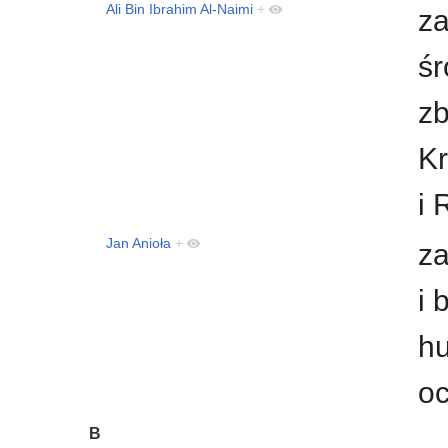
Ali Bin Ibrahim Al-Naimi
+
za
śr
zb
Kr
i 
Jan Anioła
+
za
i 
hu
o
B