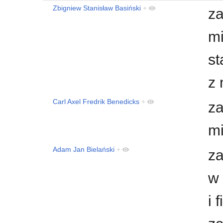
Zbigniew Stanisław Basiński
+
za
mi
st
z
Carl Axel Fredrik Benedicks
+
za
m
Adam Jan Bielański
+
za
w 
i 