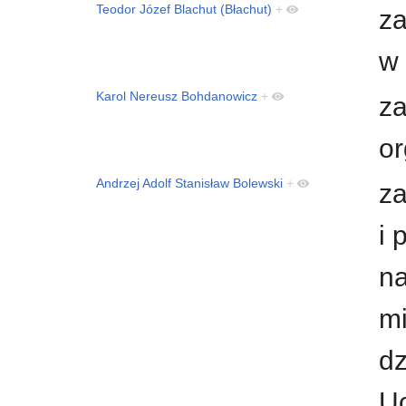
Teodor Józef Blachut (Błachut)
+
za
w 
Karol Nereusz Bohdanowicz
+
za
or
Andrzej Adolf Stanisław Bolewski
+
za
i 
n
mi
dz
Uc