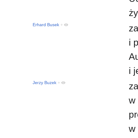
ży
Erhard Busek
+
z
i 
Au
i 
Jerzy Buzek
+
za
w 
pr
w 