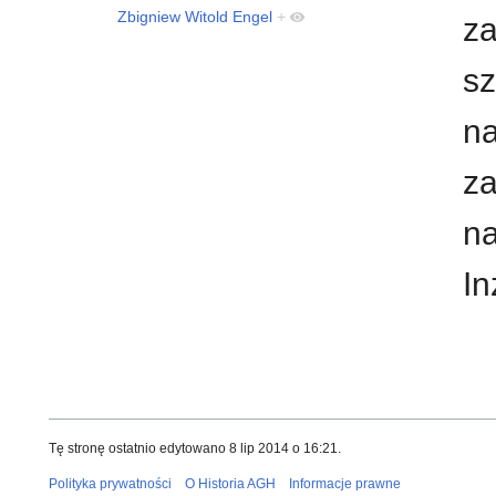
Zbigniew Witold Engel
+
za
sz
na
za
na
In
Tę stronę ostatnio edytowano 8 lip 2014 o 16:21.
Polityka prywatności
O Historia AGH
Informacje prawne