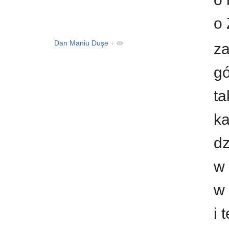
o 
Dan Maniu Duşe
+
za
gó
ta
ka
dz
w 
w
i 