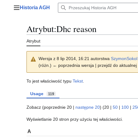
Przejdź
Historia AGH
do
Menu główne
zawartości
Atrybut:Dhc reason
Atrybut
Wersja z 8 lip 2014, 16:21 autorstwa
SzymonSokol
(różn.) ← poprzednia wersja | przejdź do aktualnej 
To jest właściwość typu
Tekst
.
Usage
119
Zobacz (
poprzednie 20
|
następne 20
) (
20
|
50
|
100
|
25
Wyświetlanie 20 stron przy użyciu tej właściwości.
A