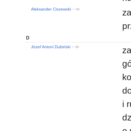
Aleksander Ciszewski
+
za
p
D
Józef Antoni Dubiński
+
za
gó
ko
do
i 
dz
o 