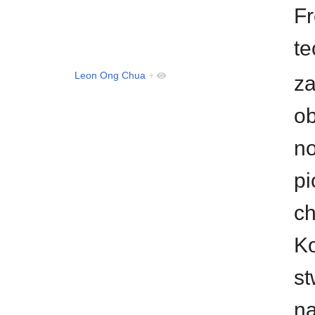
Fr
t
Leon Ong Chua
+
za
ob
no
pi
ch
K
st
n