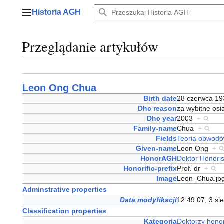
Przejdź
Historia AGH
do
Menu główne
zawartości
Przeglądanie artykułów
Leon Ong Chua
Birth date
28 czerwca 1
Dhc reason
za wybitne osią
Dhc year
2003
+
Family-name
Chua
+
Fields
Teoria obwod
Given-name
Leon Ong
+
HonorAGH
Doktor Honori
Honorific-prefix
Prof. dr
+
Image
Leon_Chua.j
Adminstrative properties
Data modyfikacji
12:49:07, 3 si
Classification properties
Kategoria
Doktorzy hono