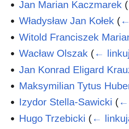
Jan Marian Kaczmarek
(
Władysław Jan Kołek
(
←
Witold Franciszek Maria
Wacław Olszak
(
← linku
Jan Konrad Eligard Kra
Maksymilian Tytus Hube
Izydor Stella-Sawicki
(
← 
Hugo Trzebicki
(
← linku