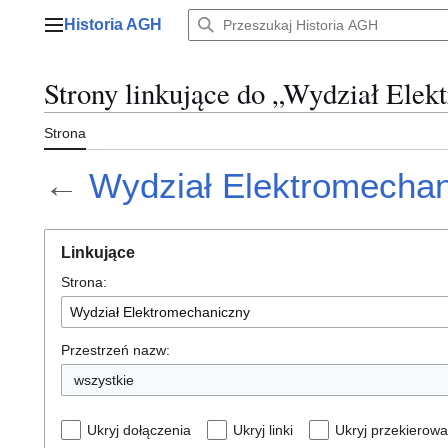
Przejdź
Historia AGH
do
Menu główne
zawartości
Strony linkujące do „Wydział Ele
Strona
←
Wydział Elektromecha
Linkujące
Strona:
Przestrzeń nazw:
wszystkie
Ukryj dołączenia
Ukryj linki
Ukryj przekierowa