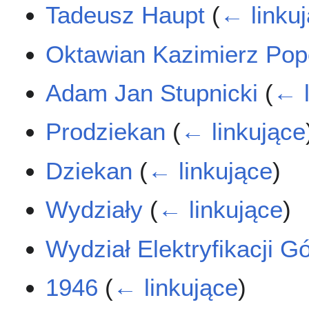
Tadeusz Haupt
(
← linku
Oktawian Kazimierz Pop
Adam Jan Stupnicki
(
← l
Prodziekan
(
← linkujące
Dziekan
(
← linkujące
)
Wydziały
(
← linkujące
)
Wydział Elektryfikacji G
1946
(
← linkujące
)