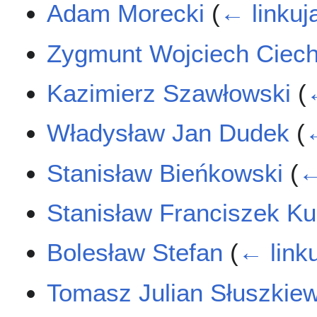
Adam Morecki
(
← linkuj
Zygmunt Wojciech Ciec
Kazimierz Szawłowski
(
Władysław Jan Dudek
(
←
Stanisław Bieńkowski
(
←
Stanisław Franciszek K
Bolesław Stefan
(
← link
Tomasz Julian Słuszkiew