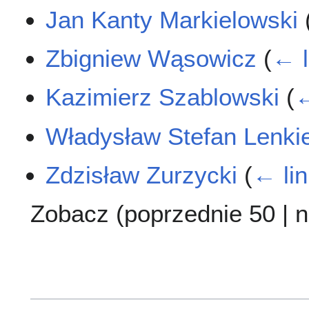
Jan Kanty Markielowski
Zbigniew Wąsowicz
(
← l
Kazimierz Szablowski
(
←
Władysław Stefan Lenki
Zdzisław Zurzycki
(
← li
Zobacz (
poprzednie 50
|
n