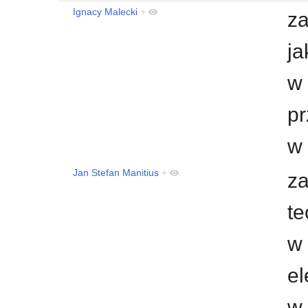
Ignacy Malecki
+
za
ja
w 
pr
w 
Jan Stefan Manitius
+
za
te
w 
el
w 