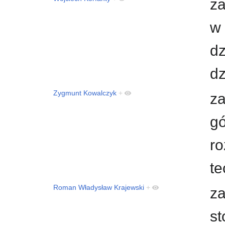
za
w 
dz
dz
Zygmunt Kowalczyk
+
za
gó
ro
t
Roman Władysław Krajewski
+
za
st