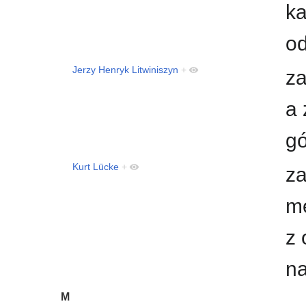
ka
o
Jerzy Henryk Litwiniszyn
+
za
a 
g
Kurt Lücke
+
za
me
z 
na
M