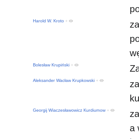
po
Harold W. Kroto
+
za
po
w
Bolesław Krupiński
+
Za
Aleksander Wacław Krupkowski
+
za
ku
Georgij Wiaczesławowicz Kurdiumow
+
za
a 