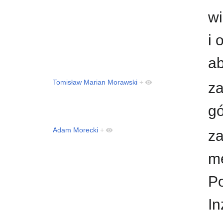
wi
i 
a
Tomisław Marian Morawski
+
za
g
Adam Morecki
+
za
me
Po
In