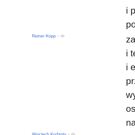
i 
po
Reiner Kopp
+
za
i 
i
pr
wy
os
n
Wojciech Korfanty
+