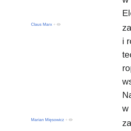
El
Claus Marx
+
za
i 
te
ro
ws
Na
w
Marian Mięsowicz
+
za