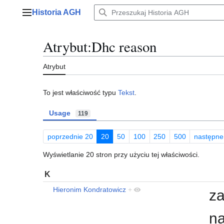
Przejdź
Historia AGH
do
Menu główne
zawartości
Atrybut:Dhc reason
Atrybut
To jest właściwość typu
Tekst
.
Usage
119
poprzednie 20
20
50
100
250
500
następne
Wyświetlanie 20 stron przy użyciu tej właściwości.
K
Hieronim Kondratowicz
+
za
na