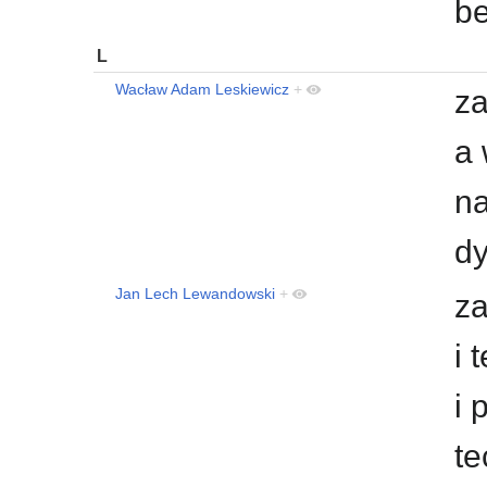
b
L
Wacław Adam Leskiewicz
+
za
a 
na
dy
Jan Lech Lewandowski
+
za
i 
i 
te