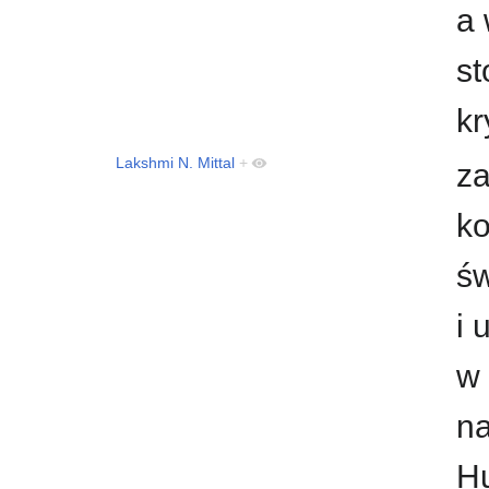
a 
st
k
Lakshmi N. Mittal
+
za
ko
św
i 
w 
na
Hu