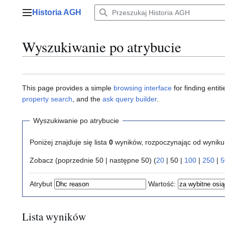
Przejdź
Historia AGH
do
Menu główne
zawartości
Wyszukiwanie po atrybucie
This page provides a simple
browsing interface
for finding enti
property search
, and the
ask query builder
.
Wyszukiwanie po atrybucie
Poniżej znajduje się lista
0
wyników, rozpoczynając od wynik
Zobacz (
poprzednie 50
|
następne 50
) (
20
|
50
|
100
|
250
|
5
Atrybut
Wartość:
Lista wyników