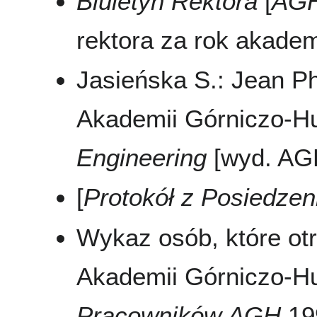
Biuletyn Rektora
[
AG
rektora za rok akadem
Jasieńska S.: Jean Phi
Akademii Górniczo-Hu
Engineering
[wyd. AGH
[
Protokół z Posiedze
Wykaz osób, które ot
Akademii Górniczo-Hu
Pracowników AGH
199