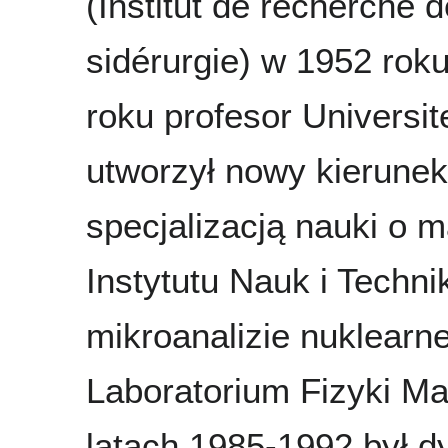
(Institut de recherche d
sidérurgie) w 1952 rok
roku profesor Universi
utworzył nowy kierunek
specjalizacją nauki o m
Instytutu Nauk i Techni
mikroanalizie nuklearn
Laboratorium Fizyki M
latach 1985-1992 był d