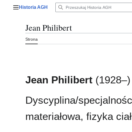
Przejdź
Historia AGH
do
Menu główne
zawartości
Jean Philibert
Strona
Jean Philibert
(1928–)
Dyscyplina/specjalności
materiałowa, fizyka cia