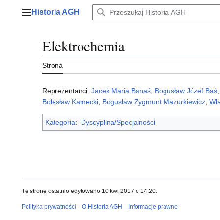
Przejdź
Historia AGH
do
Menu główne
zawartości
Elektrochemia
Strona
Reprezentanci:
Jacek Maria Banaś
,
Bogusław Józef Baś
Bolesław Kamecki
,
Bogusław Zygmunt Mazurkiewicz
,
Wła
Kategoria
:
Dyscyplina/Specjalności
Tę stronę ostatnio edytowano 10 kwi 2017 o 14:20.
Polityka prywatności
O Historia AGH
Informacje prawne