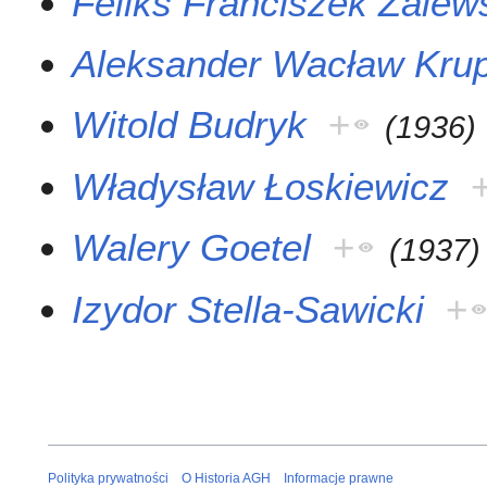
Feliks Franciszek Zalew
Aleksander Wacław Kru
Witold Budryk
+
(
1936
)
Władysław Łoskiewicz
Walery Goetel
+
(
1937
)
Izydor Stella-Sawicki
+
Polityka prywatności
O Historia AGH
Informacje prawne