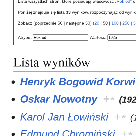
Lista wszystkich stron, które posiadają właściwość „
Rok od
” 
Poniżej znajduje się lista
33
wyników, rozpoczynając od wyni
Zobacz (
poprzednie 50
|
następne 50
) (
20
|
50
|
100
|
250
|
5
Atrybut
Wartość:
Lista wyników
Henryk Bogowid Korwi
Oskar Nowotny
+
(
19
Karol Jan Łowiński
+
(
Edmund Chromiński
+