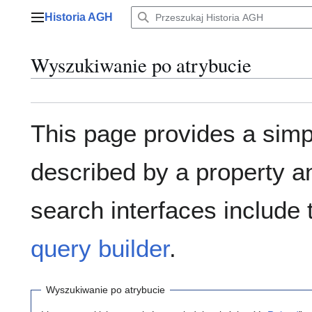
Przejdź
Historia AGH
do
Menu główne
zawartości
Wyszukiwanie po atrybucie
This page provides a sim
described by a property a
search interfaces include
query builder
.
Wyszukiwanie po atrybucie