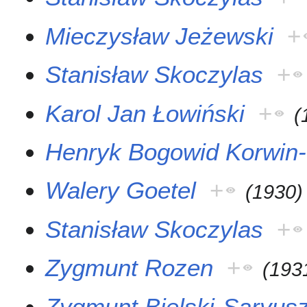
Mieczysław Jeżewski
+
Stanisław Skoczylas
+
Karol Jan Łowiński
+
(
Henryk Bogowid Korwin
Walery Goetel
+
(
1930
)
Stanisław Skoczylas
+
Zygmunt Rozen
+
(
193
Zygmunt Bielski-Saryus