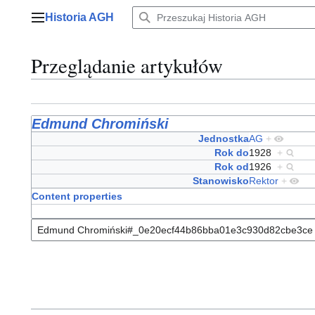
Przejdź
Historia AGH
do
Menu główne
zawartości
Przeglądanie artykułów
Edmund Chromiński
Jednostka
AG
+
Rok do
1928
+
Rok od
1926
+
Stanowisko
Rektor
+
Content properties