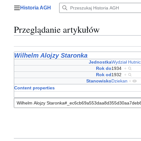
Przejdź
Historia AGH
do
Menu główne
zawartości
Przeglądanie artykułów
Wilhelm Alojzy Staronka
Jednostka
Wydział Hutnic
Rok do
1934
+
Rok od
1932
+
Stanowisko
Dziekan
+
Content properties