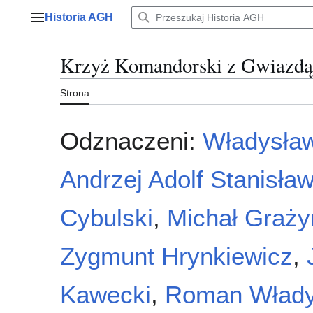
Przejdź
Historia AGH
do
Menu główne
zawartości
Krzyż Komandorski z Gwiazdą 
Strona
Odznaczeni:
Władysła
Andrzej Adolf Stanisła
Cybulski
,
Michał Graży
Zygmunt Hrynkiewicz
,
Kawecki
,
Roman Włady