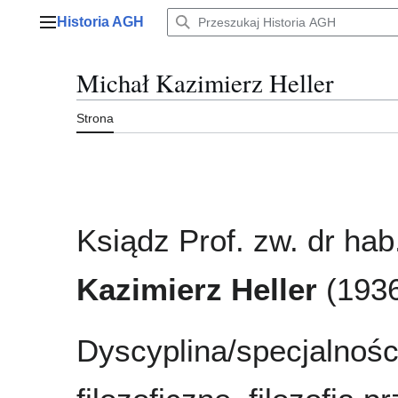
Przejdź
Historia AGH
do
Menu główne
zawartości
Michał Kazimierz Heller
Strona
Ksiądz Prof. zw. dr ha
Kazimierz Heller
(193
Dyscyplina/specjalnośc