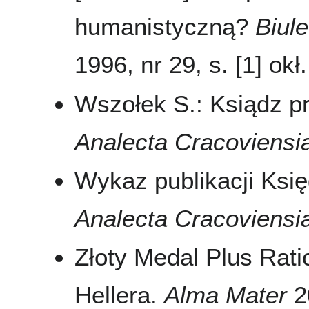
humanistyczną?
Biul
1996, nr 29, s. [1] okł.
Wszołek S.: Ksiądz pro
Analecta Cracoviensi
Wykaz publikacji Księ
Analecta Cracoviensi
Złoty Medal Plus Rati
Hellera.
Alma Mater
20