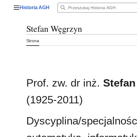
Przejdź
Historia AGH
do
Menu główne
zawartości
Stefan Węgrzyn
Strona
Prof. zw. dr inż.
Stefa
(1925-2011)
Dyscyplina/specjalnośc