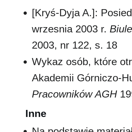
[Kryś-Dyja A.]: Posi
wrzesnia 2003 r.
Biul
2003, nr 122, s. 18
Wykaz osób, które ot
Akademii Górniczo-Hu
Pracowników AGH
199
Inne
Na podstawie materi