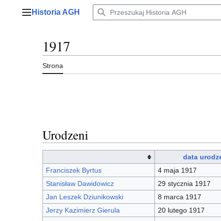
Przejdź
Historia AGH
do
Menu główne
zawartości
1917
Strona
Urodzeni
data urodz
Franciszek Byrtus
4 maja 1917
Stanisław Dawidowicz
29 stycznia 1917
Jan Leszek Dziunikowski
8 marca 1917
Jerzy Kazimierz Gierula
20 lutego 1917